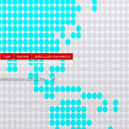
Login
impronta
politica sulla riservatezza
performance solistiche