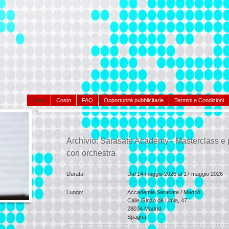
Casa
Costo
FAQ
Opportunità pubblicitarie
Termini e Condizioni
Archivio: Sarasate Academy - Masterclass e 
con orchestra
Durata:
Dal
14 maggio 2026 al
17 maggio 2026
Luogo:
Accademia Sarasate / Madrid
Calle Ginzo de Limia, 47
28034
Madrid
Spagna