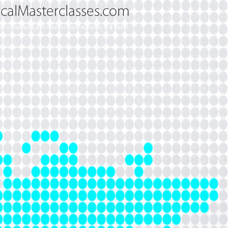
tuale comprende
237
masterclass registrate in
8
paesi.