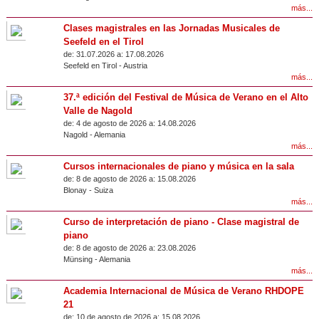
más...
Clases magistrales en las Jornadas Musicales de
Seefeld en el Tirol
de:
31.07.2026 a:
17.08.2026
Seefeld en Tirol
-
Austria
más...
37.ª edición del Festival de Música de Verano en el Alto
Valle de Nagold
de:
4 de agosto de 2026 a:
14.08.2026
Nagold
-
Alemania
más...
Cursos internacionales de piano y música en la sala
de:
8 de agosto de 2026 a:
15.08.2026
Blonay
-
Suiza
más...
Curso de interpretación de piano - Clase magistral de
piano
de:
8 de agosto de 2026 a:
23.08.2026
Münsing
-
Alemania
más...
Academia Internacional de Música de Verano RHDOPE
21
de:
10 de agosto de 2026 a:
15.08.2026