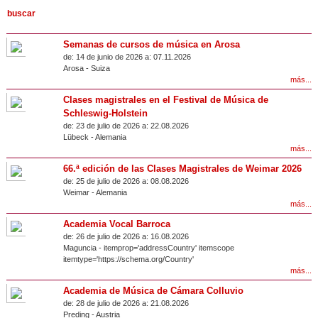
Semanas de cursos de música en Arosa
de:
14 de junio de 2026 a:
07.11.2026
Arosa
-
Suiza
más...
Clases magistrales en el Festival de Música de
Schleswig-Holstein
de:
23 de julio de 2026 a:
22.08.2026
Lübeck
-
Alemania
más...
66.ª edición de las Clases Magistrales de Weimar 2026
de:
25 de julio de 2026 a:
08.08.2026
Weimar
-
Alemania
más...
Academia Vocal Barroca
de:
26 de julio de 2026 a:
16.08.2026
Maguncia
- itemprop='addressCountry' itemscope
itemtype='https://schema.org/Country'
más...
Academia de Música de Cámara Colluvio
de:
28 de julio de 2026 a:
21.08.2026
Preding
-
Austria