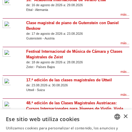
de:
16 de agosto de 2026 a:
29.08.2026
Ettal
-
Alemania
más...
Clase magistral de piano de Gutenstein con Daniel
Beskow
de:
17 de agosto de 2026 a:
23.08.2026
Gutenstein
-
Austria
más...
Festival Internacional de Música de Cámara y Clases
Magistrales de Zeist
de:
18 de agosto de 2026 a:
28.08.2026
Zeist
-
Países Bajos
más...
17.ª edición de las clases magistrales de Uttwil
de:
23.08.2026 a:
30.08.2026
Uttwil
-
Suiza
más...
48.ª edición de las Clases Magistrales Austriacas:
Cursos Internacionales para Jóvenes de Violín, Viola,
×
Violonchelo, Piano y Flauta en el Castillo de Zell an der
Ese sitio web utiliza cookies
Pram
de:
23.08.2026 a:
29.08.2026
Utilizamos cookies para personalizar el contenido, los anuncios y
Zell an der Pram
-
Austria
GERM