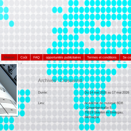
Maison
Coût
FAQ
opportunités publicitaires
Termes et conditions
Se co
Archives : Crosswind
Durée:
Du
14 mai 2026 au
17 mai 2026
Lieu:
Académie de musique BDB
, Gewerbestraße 5,
79219
Staufen im Breisgau,
Allemagne