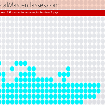
mprend
237
masterclasses enregistrées dans
8
pays.